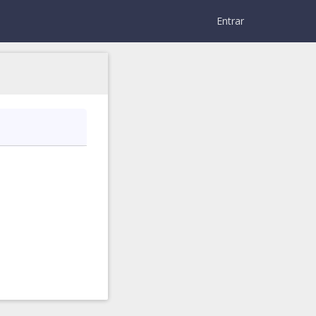
Entrar